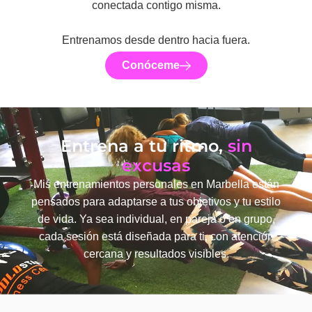
conectada contigo misma.
Entrenamos desde dentro hacia fuera.
Conóceme
Entrena a tu ritmo,
sin
excusas
Mis entrenamientos personales en Marbella están
pensados para adaptarse a tus objetivos y tu estilo
de vida. Ya sea individual, en pareja o en grupo,
cada sesión está diseñada para ti, con atención
cercana y resultados visibles.