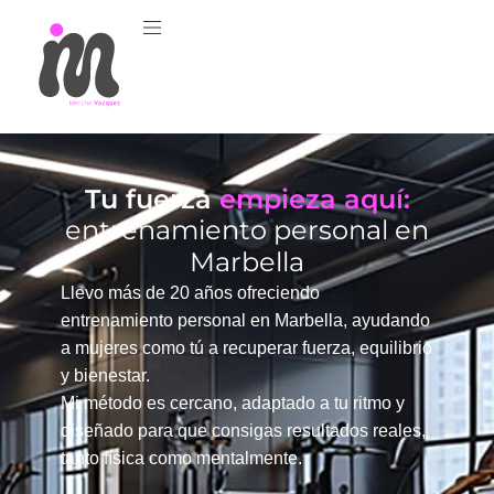
Tu fuerza
empieza aquí:
entrenamiento personal en
Marbella
Llevo más de 20 años ofreciendo
entrenamiento personal en Marbella, ayudando
a mujeres como tú a recuperar fuerza, equilibrio
y bienestar.
Mi método es cercano, adaptado a tu ritmo y
diseñado para que consigas resultados reales,
tanto física como mentalmente.